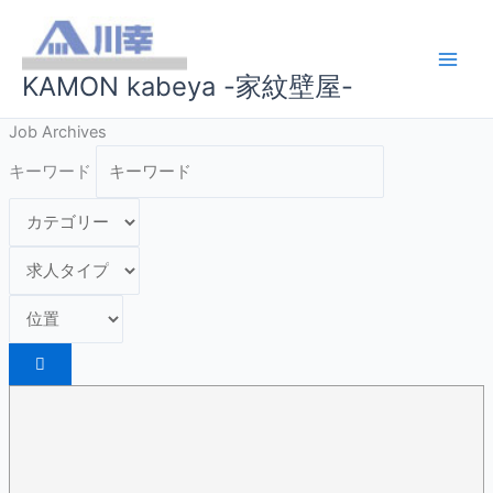
内
容
を
KAMON kabeya -家紋壁屋-
ス
キ
Job Archives
ッ
プ
キーワード